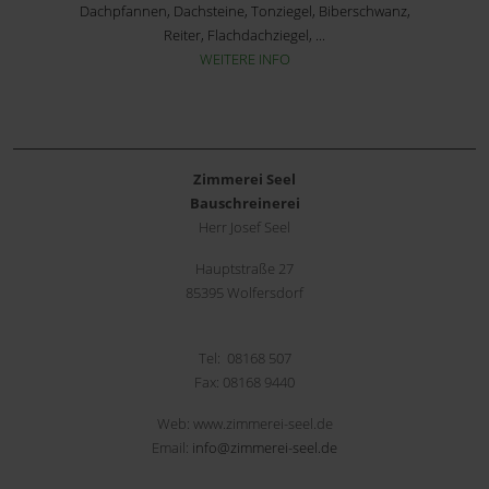
Dachpfannen, Dachsteine, Tonziegel, Biberschwanz,
Reiter, Flachdachziegel, ...
WEITERE INFO
Zimmerei Seel
Bauschreinerei
Herr Josef Seel
Hauptstraße 27
85395 Wolfersdorf
Tel: 08168 507
Fax: 08168 9440
Web: www.zimmerei-seel.de
Email:
info@zimmerei-seel.de