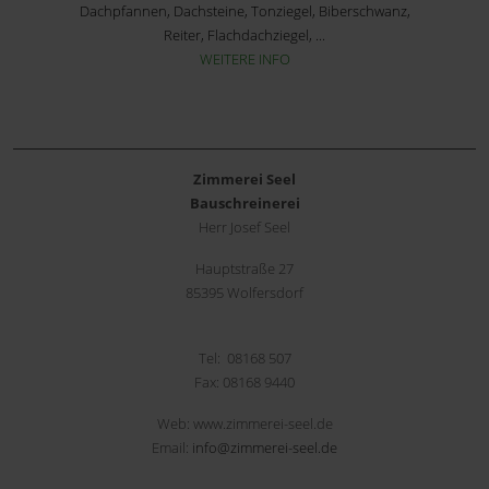
Dachpfannen, Dachsteine, Tonziegel, Biberschwanz,
Reiter, Flachdachziegel, ...
WEITERE INFO
Zimmerei Seel
Bauschreinerei
Herr Josef Seel
Hauptstraße 27
85395 Wolfersdorf
Tel: 08168 507
Fax: 08168 9440
Web: www.zimmerei-seel.de
Email:
info@zimmerei-seel.de